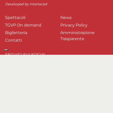
Developed by
Interlaced
Spettacoli
News
TGVP On demand
Privacy Policy
Biglietteria
Amministrazione
Trasparente
Contatti
SEGUICI SUI SOCIAL
Privacy Policy
-
Regulations and conditions of service
Ticka Ticket System
realized by
PlaNet Srl Information